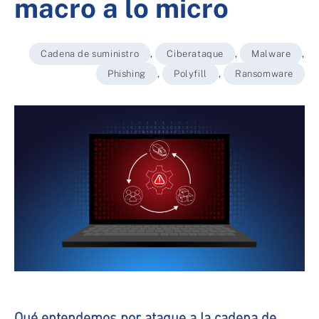
macro a lo micro
Cadena de suministro
,
Ciberataque
,
Malware
,
Phishing
,
Polyfill
,
Ransomware
Qué entendemos por ataque a la cadena de