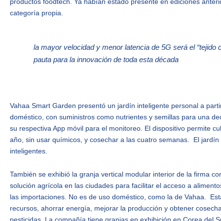
productos foodtech. Ya habían estado presente en ediciones anter
categoría propia.
la mayor velocidad y menor latencia de 5G será el “tejido
pauta para la innovación de toda esta década
Vahaa Smart Garden presentó un jardín inteligente personal a partir 
doméstico, con suministros como nutrientes y semillas para una de
su respectiva App móvil para el monitoreo. El dispositivo permite cu
año, sin usar químicos, y cosechar a las cuatro semanas. El jardín
inteligentes.
También se exhibió la granja vertical modular interior de la firma c
solución agrícola en las ciudades para facilitar el acceso a aliment
las importaciones. No es de uso doméstico, como la de Vahaa. Est
recursos, ahorrar energía, mejorar la producción y obtener cosecha
pesticidas. La compañía tiene granjas en exhibición en Corea del Su