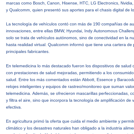
marcas como Bosch, Canon, Hisense, HTC, LG Electronics, Nvidia,
y Qualcomm, quien presentó sus aportes para el chasis digital de
La tecnología de vehículos contó con más de 190 compañías de au
innovaciones, entre ellas BMW, Hyundai, Indy Autonomous Challenge,
solo se trata de vehículos autónomos, sino de conectividad en la nub
hasta realidad virtual. Qualcomm informó que tiene una cartera de
principales fabricantes.
En telemedicina lo más destacado fueron los dispositivos de salu
con prestaciones de salud mejoradas, permitiendo a los consumidor
salud. Entre los más comentados están Abbott, Essence y Baracoda
relojes inteligentes y equipos de rastreo/monitoreo que suman valor
telemedicina. Además, se ofrecieron mascarillas perfeccionadas, c
y filtra el aire, sino que incorpora la tecnología de amplificación 
efectiva.
En agricultura primó la oferta que cuida el medio ambiente y permit
climático y los desastres naturales han obligado a la industria alim