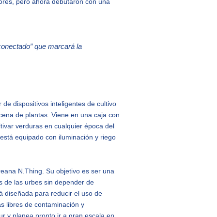
iores, pero ahora debutaron con una
 conectado” que marcará la
de dispositivos inteligentes de cultivo
cena de plantas. Viene en una caja con
ltivar verduras en cualquier época del
 está equipado con iluminación y riego
oreana N.Thing. Su objetivo es ser una
os de las urbes sin depender de
á diseñada para reducir el uso de
s libres de contaminación y
r y planea pronto ir a gran escala en