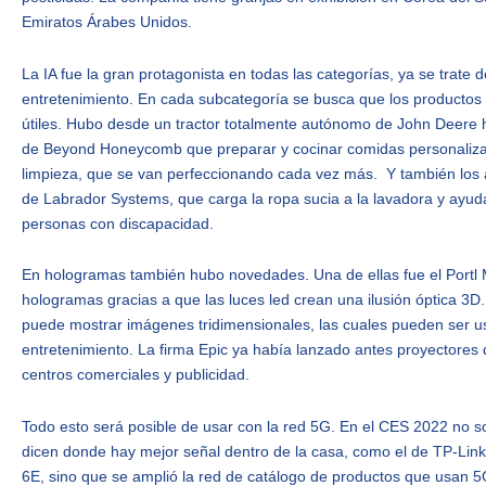
Emiratos Árabes Unidos.
La IA fue la gran protagonista en todas las categorías, ya se trate 
entretenimiento. En cada subcategoría se busca que los productos s
útiles. Hubo desde un tractor totalmente autónomo de John Deere h
de Beyond Honeycomb que preparar y cocinar comidas personalizabl
limpieza, que se van perfeccionando cada vez más. Y también los 
de Labrador Systems, que carga la ropa sucia a la lavadora y ayu
personas con discapacidad.
En hologramas también hubo novedades. Una de ellas fue el Portl 
hologramas gracias a que las luces led crean una ilusión óptica 3D
puede mostrar imágenes tridimensionales, las cuales pueden ser u
entretenimiento. La firma Epic ya había lanzado antes proyectores
centros comerciales y publicidad.
Todo esto será posible de usar con la red 5G. En el CES 2022 no so
dicen donde hay mejor señal dentro de la casa, como el de TP-Link
6E, sino que se amplió la red de catálogo de productos que usan 5