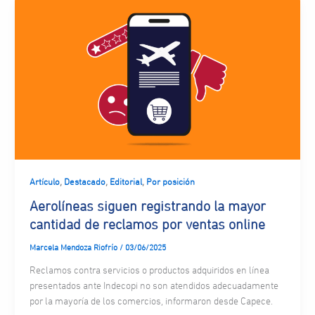
,
,
,
Artículo
Destacado
Editorial
Por posición
Aerolíneas siguen registrando la mayor
cantidad de reclamos por ventas online
Marcela Mendoza Riofrío
/
03/06/2025
Reclamos contra servicios o productos adquiridos en línea
presentados ante Indecopi no son atendidos adecuadamente
por la mayoría de los comercios, informaron desde Capece.