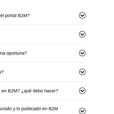
el portal B2M?
rma oportuna?
a?
cio en B2M? ¿qué debo hacer?
acturado y lo publicado en B2M