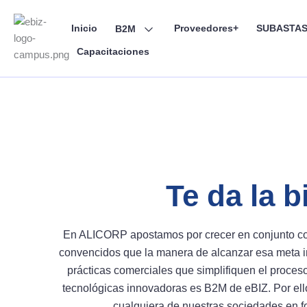
Skip
to
Inicio
Proveedores+
SUBASTAS
B2M
content
Capacitaciones
Te da la 
En ALICORP apostamos por crecer en conjunto co
convencidos que la manera de alcanzar esa meta i
prácticas comerciales que simplifiquen el proce
tecnológicas innovadoras es B2M de eBIZ. Por ell
cualquiera de nuestras sociedades en fo