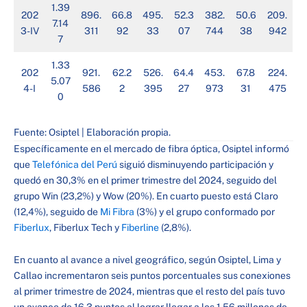
1.39
202
896.
66.8
495.
52.3
382.
50.6
209.
7.14
3-IV
311
92
33
07
744
38
942
7
1.33
202
921.
62.2
526.
64.4
453.
67.8
224.
5.07
4-I
586
2
395
27
973
31
475
0
Fuente: Osiptel | Elaboración propia.
Específicamente en el mercado de fibra óptica, Osiptel informó
que
Telefónica del Perú
siguió disminuyendo participación y
quedó en 30,3% en el primer trimestre del 2024, seguido del
grupo Win (23,2%) y Wow (20%). En cuarto puesto está Claro
(12,4%), seguido de
Mi Fibra
(3%) y el grupo conformado por
Fiberlux
, Fiberlux Tech y
Fiberline
(2,8%).
En cuanto al avance a nivel geográfico, según Osiptel, Lima y
Callao incrementaron seis puntos porcentuales sus conexiones
al primer trimestre de 2024, mientras que el resto del país tuvo