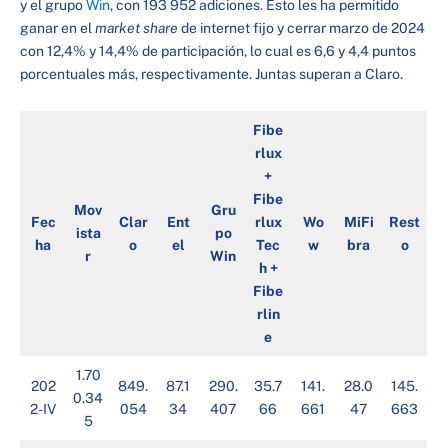
y el grupo
Win
, con 193 952 adiciones. Esto les ha permitido
ganar en el
market share
de internet fijo y cerrar marzo de 2024
con 12,4% y 14,4% de participación, lo cual es 6,6 y 4,4 puntos
porcentuales más, respectivamente. Juntas superan a Claro.
Fibe
rlux
+
Fibe
Mov
Gru
Fec
Clar
Ent
rlux
Wo
MiFi
Rest
ista
po
ha
o
el
Tec
w
bra
o
r
Win
h +
Fibe
rlin
e
1.70
202
849.
87.1
290.
35.7
141.
28.0
145.
0.34
2-IV
054
34
407
66
661
47
663
5