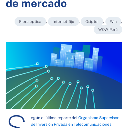
de mercado
Fibra óptica
,
Internet fijo
,
Osiptel
,
Win
,
WOW Perú
S
egún el último reporte del
Organismo Supervisor
de Inversión Privada en Telecomunicaciones