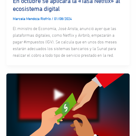
En octubre se aplicará la «Tasa Netflix» al
ecosistema digital
Marcela Mendoza Riofrío
/
01/08/2024
El ministro de Economía, José Arista, anunció ayer que las
plataformas digitales, como Netflix y Airbnb, empezarán a
pagar #impuestos (IGV). Se calcula que en unos dos meses
estarán adecuados los sistemas bancarios y la Sunat para
realizar el cobro a todo tipo de servicio prestado en la red.