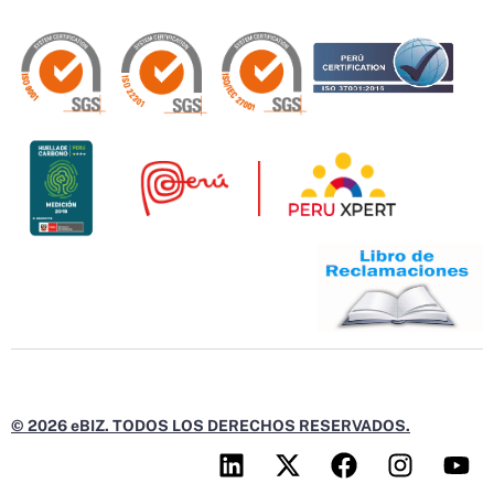
© 2026 eBIZ. TODOS LOS DERECHOS RESERVADOS.
L
X
F
I
Y
i
-
a
n
o