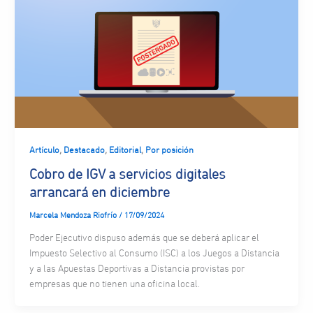
,
,
,
Artículo
Destacado
Editorial
Por posición
Cobro de IGV a servicios digitales
arrancará en diciembre
Marcela Mendoza Riofrío
/
17/09/2024
Poder Ejecutivo dispuso además que se deberá aplicar el
Impuesto Selectivo al Consumo (ISC) a los Juegos a Distancia
y a las Apuestas Deportivas a Distancia provistas por
empresas que no tienen una oficina local.