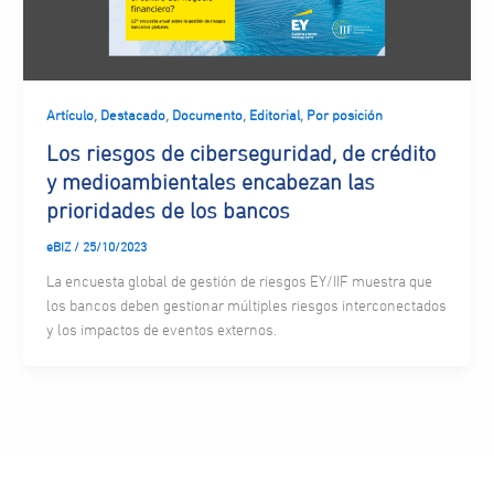
,
,
,
,
Artículo
Destacado
Documento
Editorial
Por posición
Los riesgos de ciberseguridad, de crédito
y medioambientales encabezan las
prioridades de los bancos
eBIZ
/
25/10/2023
La encuesta global de gestión de riesgos EY/IIF muestra que
los bancos deben gestionar múltiples riesgos interconectados
y los impactos de eventos externos.