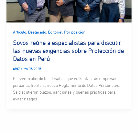
,
,
,
Artículo
Destacado
Editorial
Por posición
Sovos reúne a especialistas para discutir
las nuevas exigencias sobre Protección de
Datos en Perú
eBIZ
/
29/05/2025
El evento abordó los desafíos que enfrentan las empresas
peruanas frente al nuevo Reglamento de Datos Personales.
Se discutieron plazos, sanciones y buenas prácticas para
evitar riesgos.