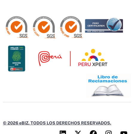
© 2026 eBIZ. TODOS LOS DERECHOS RESERVADOS.
L
X
F
I
Y