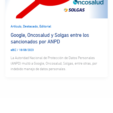
,
,
Artículo
Destacado
Editorial
Google, Oncosalud y Solgas entre los
sancionados por ANPD
eBIZ
/
18/08/2023
La Autoridad Nacional de Protección de Datos Personales
(ANPD) multó a Google, Oncosalud, Solgas, entre otras, por
indebido manejo de datos personales.