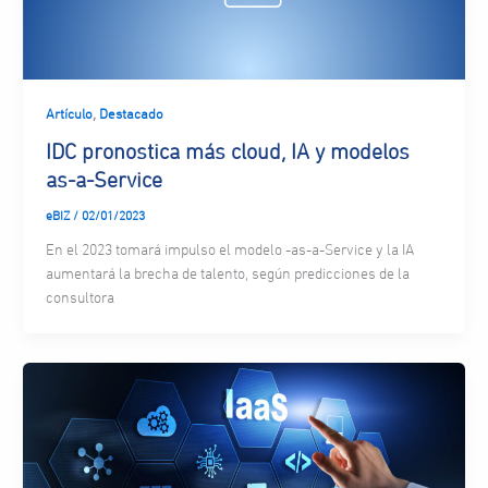
,
Artículo
Destacado
IDC pronostica más cloud, IA y modelos
as-a-Service
eBIZ
/
02/01/2023
En el 2023 tomará impulso el modelo -as-a-Service y la IA
aumentará la brecha de talento, según predicciones de la
consultora