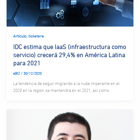
,
Artículo
ticketera
IDC estima que IaaS (infraestructura como
servicio) crecerá 29,4% en América Latina
para 2021
eBIZ
/
30/12/2020
La tendencia de seguir migrando a la nube imperante en el
2020 en la región se mantendrá en el 2021, así como