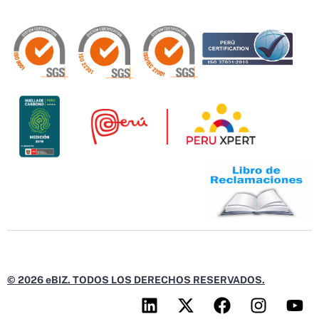
© 2026 eBIZ. TODOS LOS DERECHOS RESERVADOS.
L
X
F
I
Y
i
-
a
n
o