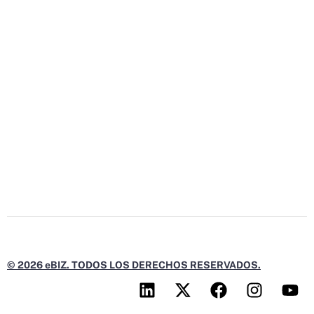
© 2026 eBIZ. TODOS LOS DERECHOS RESERVADOS.
L
X
F
I
Y
i
-
a
n
o