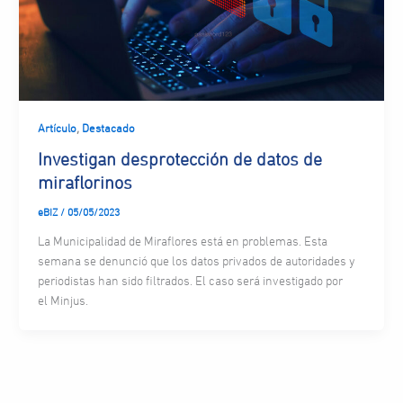
,
Artículo
Destacado
Investigan desprotección de datos de
miraflorinos
eBIZ
/
05/05/2023
La Municipalidad de Miraflores está en problemas. Esta
semana se denunció que los datos privados de autoridades y
periodistas han sido filtrados. El caso será investigado por
el Minjus.