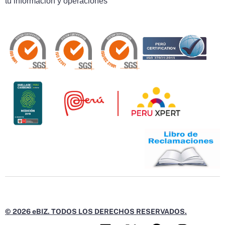
tu información y operaciones
© 2026 eBIZ. TODOS LOS DERECHOS RESERVADOS.
L
X
F
I
Y