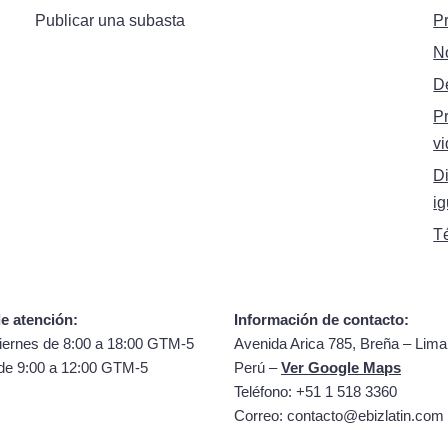
Publicar una subasta
P
N
D
P
vi
Di
i
T
e atención:
Información de contacto:
iernes de 8:00 a 18:00 GTM-5
Avenida Arica 785, Breña – Lima
de 9:00 a 12:00 GTM-5
Perú –
Ver Google Maps
Teléfono: +51 1 518 3360
Correo:
contacto@ebizlatin.com