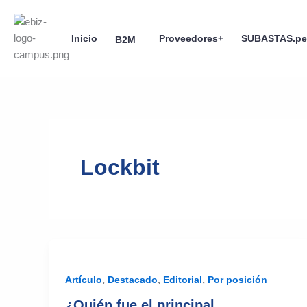
Skip
to
Inicio
Proveedores+
SUBASTAS.pe
content
B2M
Lockbit
,
,
,
Artículo
Destacado
Editorial
Por posición
¿Quién fue el principal