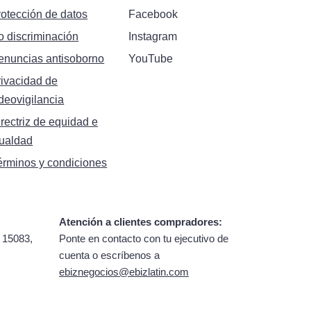
rotección de datos
Facebook
o discriminación
Instagram
enuncias antisoborno
YouTube
rivacidad de
deovigilancia
rectriz de equidad e
gualdad
érminos y condiciones
Atención a clientes compradores:
 15083,
Ponte en contacto con tu ejecutivo de
cuenta o escríbenos a
ebiznegocios@ebizlatin.com