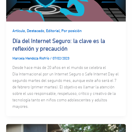
,
,
,
Artículo
Destacado
Editorial
Por posición
Día del Internet Seguro: la clave es la
reflexión y precaución
Marcela Mendoza Riofrío
/
07/02/2023
Desde hace más de 20 años en el mundo se celebra el
Día Internacional por un Internet Seguro o Safe Internet Day el
segundo martes del segundo mes, aunque este año será el 7
de febrero (primer martes). El objetivo es llamar la atención
sobre el uso responsable, respetuoso, crítico y creativo de la
tecnología tanto en niños como adolescentes y adultos
mayores.