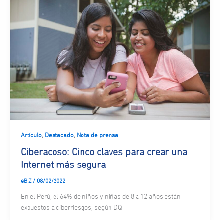
,
,
Artículo
Destacado
Nota de prensa
Ciberacoso: Cinco claves para crear una
Internet más segura
eBIZ
/
08/02/2022
En el Perú, el 64% de niños y niñas de 8 a 12 años están
expuestos a ciberriesgos, según DQ