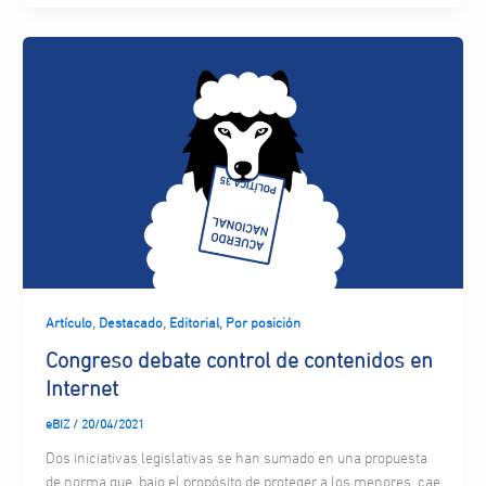
,
,
,
Artículo
Destacado
Editorial
Por posición
Congreso debate control de contenidos en
Internet
eBIZ
/
20/04/2021
Dos iniciativas legislativas se han sumado en una propuesta
de norma que, bajo el propósito de proteger a los menores, cae