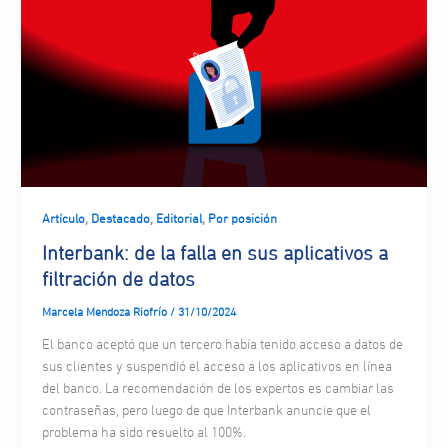
,
,
,
Artículo
Destacado
Editorial
Por posición
Interbank: de la falla en sus aplicativos a
filtración de datos
Marcela Mendoza Riofrío
/
31/10/2024
El banco aceptó que un tercero había tenido acceso a datos de
sus clientes y suspendió el acceso a los aplicativos en línea
del banco. La recomendación de los expertos es cambiar las
contraseñas, pero luego de que Interbank anuncie que el
problema ha sido resuelto al 100%.