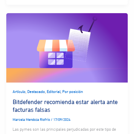
,
,
,
Artículo
Destacado
Editorial
Por posición
Bitdefender recomienda estar alerta ante
facturas falsas
Marcela Mendoza Riofrío
/
17/09/2024
Las pymes son las principales perjudicadas por este tipo de