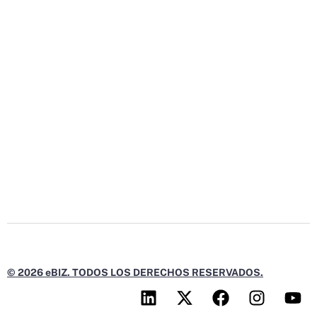
© 2026 eBIZ. TODOS LOS DERECHOS RESERVADOS.
L
X
F
I
Y
i
-
a
n
o