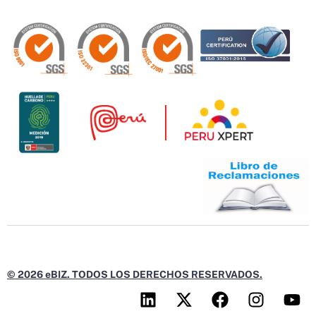
© 2026 eBIZ. TODOS LOS DERECHOS RESERVADOS.
L
X
F
I
Y
i
-
a
n
o