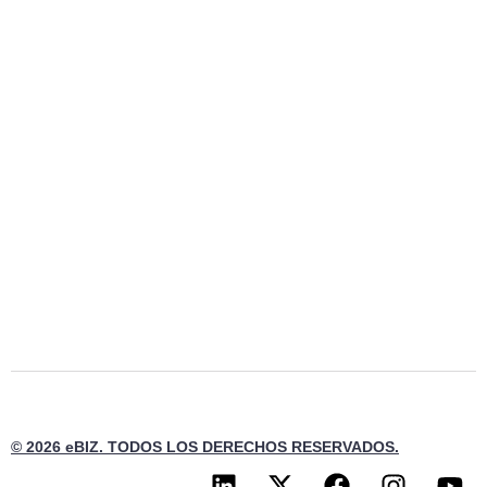
© 2026 eBIZ. TODOS LOS DERECHOS RESERVADOS.
L
X
F
I
Y