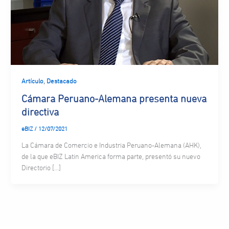
,
Artículo
Destacado
Cámara Peruano-Alemana presenta nueva
directiva
eBIZ
/
12/07/2021
La Cámara de Comercio e Industria Peruano-Alemana (AHK),
de la que eBIZ Latin America forma parte, presentó su nuevo
Directorio […]