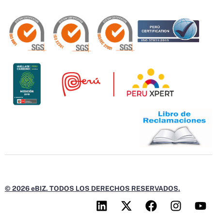
© 2026 eBIZ. TODOS LOS DERECHOS RESERVADOS.
L
X
F
I
Y
i
-
a
n
o