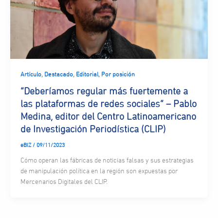
,
,
,
Artículo
Destacado
Editorial
Por posición
“Deberíamos regular más fuertemente a
las plataformas de redes sociales” – Pablo
Medina, editor del Centro Latinoamericano
de Investigación Periodística (CLIP)
eBIZ
/
09/11/2023
Cómo operan las fábricas de noticias falsas y sus estrategias
de manipulación política en la región son expuestas por
Mercenarios Digitales del CLIP.