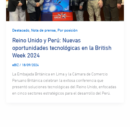
,
,
Destacado
Nota de prensa
Por posición
Reino Unido y Perú: Nuevas
oportunidades tecnológicas en la British
Week 2024
eBIZ
/
18/09/2024
La Embajada Británica en Lima y la Cámara de Comercio
Peruano Británica celebran la exitosa conferencia que
presentó soluciones tecnológicas del Reino Unido, enfocadas
en cinco sectores estratégicos para el desarrollo del Perú.