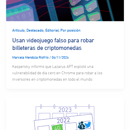
,
,
,
Artículo
Destacado
Editorial
Por posición
Usan videojuego falso para robar
billeteras de criptomonedas
Marcela Mendoza Riofrío
/
04/11/2024
Kaspersky informó que Lazarus APT explotó una
vulnerabilidad de día cero en Chrome para robar a los
inversores en criptomonedas en todo el mundo.