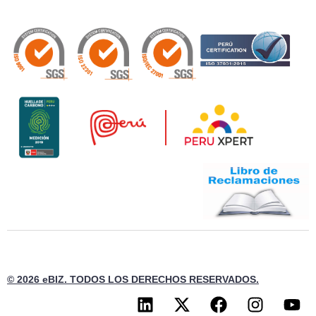
© 2026 eBIZ. TODOS LOS DERECHOS RESERVADOS.
L
X
F
I
Y
i
-
a
n
o