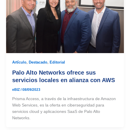
Artículo
,
Destacado
,
Editorial
Palo Alto Networks ofrece sus
servicios locales en alianza con AWS
eBIZ
/
08/09/2023
Prisma Access, a través de la infraestructura de Amazon
Web Services, es la oferta en ciberseguridad para
servicios cloud y aplicaciones SaaS de Palo Alto
Networks.