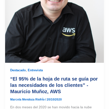
Destacado
,
Entrevista
“El 95% de la hoja de ruta se guía por
las necesidades de los clientes” -
Mauricio Muñoz, AWS
Marcela Mendoza Riofrío
/
20/10/2020
En dos meses del 2020 se han movido hacia la nube