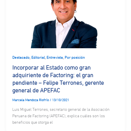
,
,
,
Destacado
Editorial
Entrevista
Por posición
Incorporar al Estado como gran
adquiriente de Factoring: el gran
pendiente – Felipe Terrones, gerente
general de APEFAC
Marcela Mendoza Riofrío
/
13/10/2021
Luis Miguel Terrones, secretario general de la Asociación
Peruana de Factoring (APEFAC), explica cuáles son los
beneficios que otorga el