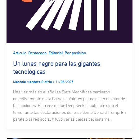
,
,
,
Artículo
Destacado
Editorial
Por posición
Un lunes negro para las gigantes
tecnológicas
Marcela Mendoza Riofrío
/
11/03/2025
Una vez más en el año las Siete Magníficas perdieron
colectivamente en la Bolsa de Valores por caída en el valor de
las acciones. Esta vez no fue DeepSeek el culpable sino el
temor ante las declaraciones del presidente Donald Trump. En
paralelo la red social X tuvo varias caídas del sistema.