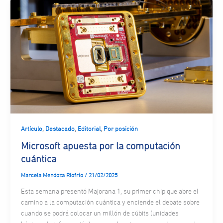
,
,
,
Artículo
Destacado
Editorial
Por posición
Microsoft apuesta por la computación
cuántica
Marcela Mendoza Riofrío
/
21/02/2025
Esta semana presentó Majorana 1, su primer chip que abre el
camino a la computación cuántica y enciende el debate sobre
cuando se podrá colocar un millón de cúbits (unidades