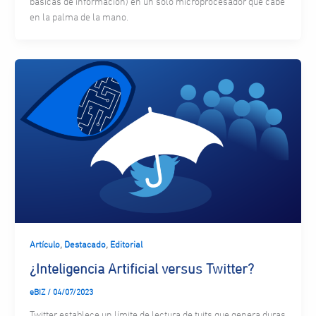
básicas de información) en un solo microprocesador que cabe
en la palma de la mano.
,
,
Artículo
Destacado
Editorial
¿Inteligencia Artificial versus Twitter?
eBIZ
/
04/07/2023
Twitter establece un límite de lectura de tuits que genera duras