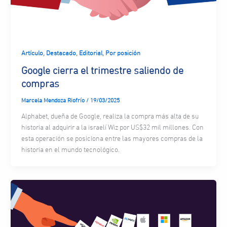
,
,
,
Artículo
Destacado
Editorial
Por posición
Google cierra el trimestre saliendo de
compras
Marcela Mendoza Riofrío
/
19/03/2025
Alphabet, dueña de Google, realiza la compra más alta de su
historia al adquirir a la israelí Wiz por US$32 mil millones. Con
esta operación se posiciona entre las mayores compras de la
historia en el mundo tecnológico.