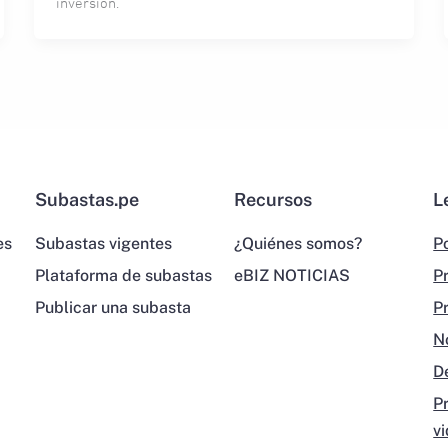
inversión.
Subastas.pe
Recursos
L
es
Subastas vigentes
¿Quiénes somos?
Po
Plataforma de subastas
eBIZ NOTICIAS
P
Publicar una subasta
P
N
D
P
v