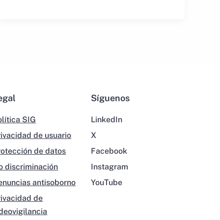
egal
Síguenos
lítica SIG
LinkedIn
rivacidad de usuario
X
rotección de datos
Facebook
o discriminación
Instagram
enuncias antisoborno
YouTube
rivacidad de
ideovigilancia