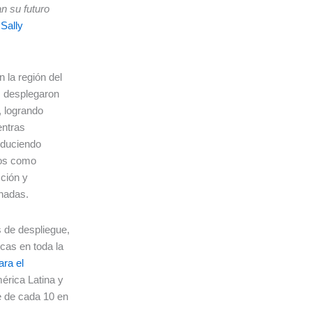
n su futuro
ó
Sally
 la región del
 desplegaron
, logrando
entras
reduciendo
dos como
ción y
onadas.
 de despliegue,
cas en toda la
ra el
érica Latina y
e de cada 10 en