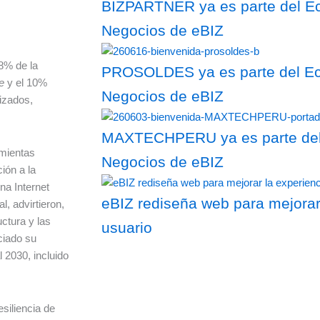
BIZPARTNER ya es parte del Ec
Negocios de eBIZ
48% de la
PROSOLDES ya es parte del Eco
e
y el 10%
Negocios de eBIZ
izados,
MAXTECHPERU ya es parte del 
amientas
Negocios de eBIZ
ión a la
na Internet
eBIZ rediseña web para mejorar
l, advirtieron,
uctura y las
usuario
ciado su
2030, incluido
esiliencia de