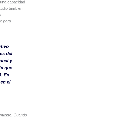
n una capacidad
studio también
l
ve para
itivo
es del
onal y
ta que
5. En
en el
ramiento. Cuando