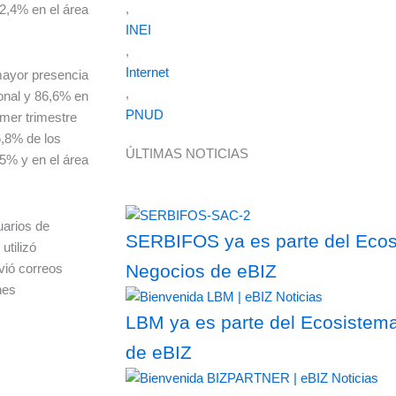
,
52,4% en el área
INEI
,
Internet
 mayor presencia
,
ional y 86,6% en
PNUD
imer trimestre
6,8% de los
ÚLTIMAS NOTICIAS
55% y en el área
uarios de
SERBIFOS ya es parte del Ecosi
utilizó
vió correos
Negocios de eBIZ
nes
LBM ya es parte del Ecosistema
de eBIZ