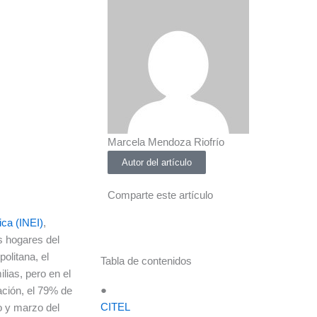
Marcela Mendoza Riofrío
Autor del artículo
Comparte este artículo
ica (INEI)
,
s hogares del
olitana, el
Tabla de contenidos
lias, pero en el
●
lación, el 79% de
CITEL
o y marzo del