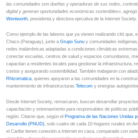
las comunidades son dueñas y operadoras de sus redes, controla
digital y generan oportunidades económicas sostenibles»
, agreg
Wentworth
, presidenta y directora ejecutiva de la Internet Society.
Como ejemplo de las labores que ya vienen realizando citó que, en
Chaco (Paraguay), junto a
Grupo Sunu
y comunidades indígenas,
redes inalámbricas adaptadas a condiciones climáticas extremas
conectar escuelas, centros de salud y espacios comunitarios, mi
capacitan a residentes locales para gestionar la infraestructura, 
costos y asegurando sostenibilidad. También trabajaron con alia
Rhizomatica
, quienes apoyaron a las comunidades en la construc
mantenimiento de infraestructuras
Telecom
y energías autogesti
Desde Internet Society, remarcaron, buscan desarrollar proyectos
capacitación y entrenamiento para responsables de políticas públi
región. Citaron que, según el
Programa de las Naciones Unidas pa
Desarrollo (PNUD)
, solo cuatro de cada 10 hogares rurales en Am
el Caribe tienen conexión a Internet en casa, comparado con siet