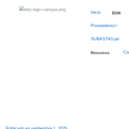
Skip
to
Inicio
B2M
content
Proveedores+
SUBASTAS.pe
Ca
Recursos
Publicado en
septiembre 1, 2025