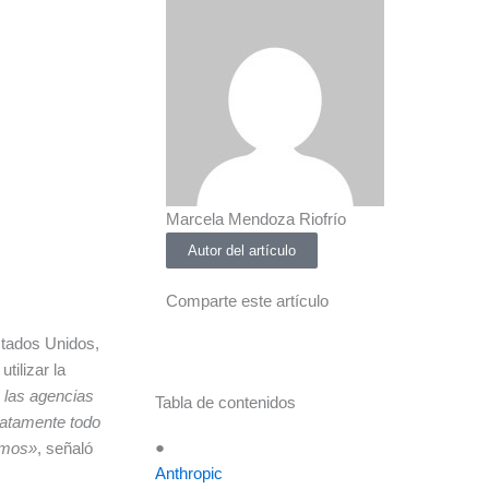
Marcela Mendoza Riofrío
Autor del artículo
Comparte este artículo
stados Unidos,
tilizar la
 las agencias
Tabla de contenidos
atamente todo
●
remos»
, señaló
Anthropic