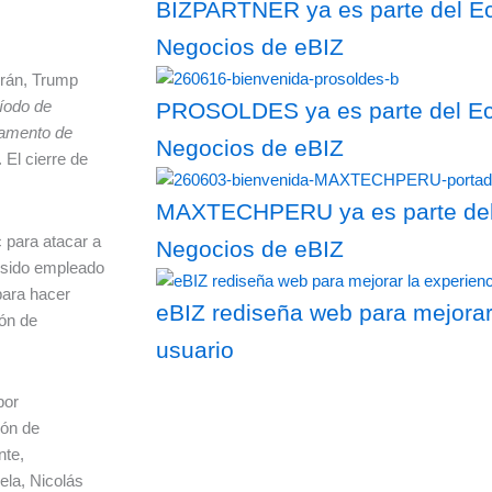
BIZPARTNER ya es parte del Ec
Negocios de eBIZ
Irán, Trump
íodo de
PROSOLDES ya es parte del Eco
tamento de
Negocios de eBIZ
. El cierre de
MAXTECHPERU ya es parte del 
c para atacar a
Negocios de eBIZ
 sido empleado
para hacer
eBIZ rediseña web para mejorar
ión de
usuario
por
ión de
nte,
ela, Nicolás