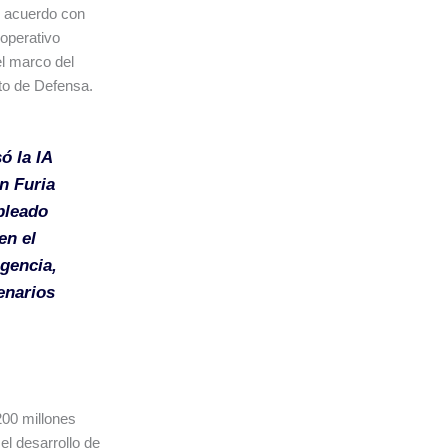
e acuerdo con
 operativo
el marco del
to de Defensa.
ó la IA
n Furia
pleado
en el
igencia,
enarios
200 millones
el desarrollo de