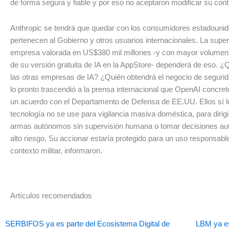
de forma segura y fiable y por eso no aceptaron modificar su cont
Anthropic se tendrá que quedar con los consumidores estadouni
pertenecen al Gobierno y otros usuarios internacionales. La super
empresa valorada en US$380 mil millones -y con mayor volumen
de su versión gratuita de IA en la AppStore- dependerá de eso. 
las otras empresas de IA? ¿Quién obtendrá el negocio de segurid
lo pronto trascendió a la prensa internacional que OpenAI concre
un acuerdo con el Departamento de Defensa de EE.UU. Ellos sí l
tecnología no se use para vigilancia masiva doméstica, para dirig
armas autónomos sin supervisión humana o tomar decisiones au
alto riesgo. Su accionar estaría protegido para un uso responsable
contexto militar, informaron.
Artículos recomendados
SERBIFOS ya es parte del Ecosistema Digital de
LBM ya es