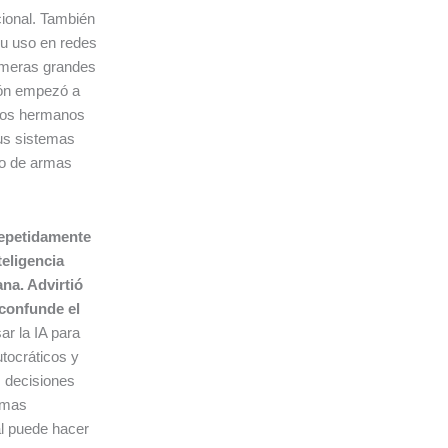
cional. También
su uso en redes
rimeras grandes
ión empezó a
 los hermanos
sus sistemas
ño de armas
repetidamente
teligencia
ana. Advirtió
 confunde el
ar la IA para
tocráticos y
s decisiones
armas
al puede hacer