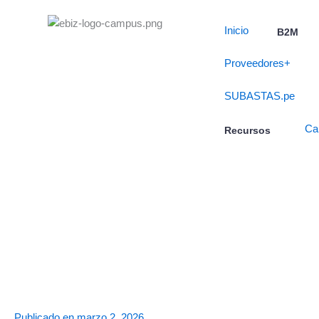
Skip
to
Inicio
B2M
content
Proveedores+
SUBASTAS.pe
Ca
Recursos
Publicado en
marzo 2, 2026