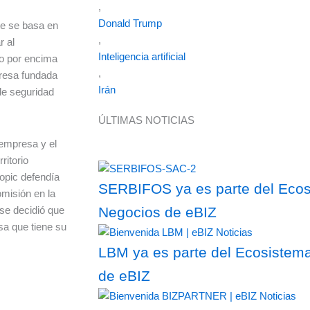
,
Donald Trump
te se basa en
,
r al
Inteligencia artificial
o por encima
,
resa fundada
Irán
de seguridad
ÚLTIMAS NOTICIAS
 empresa y el
ritorio
opic defendía
SERBIFOS ya es parte del Ecosi
omisión en la
 se decidió que
Negocios de eBIZ
sa que tiene su
LBM ya es parte del Ecosistema
de eBIZ