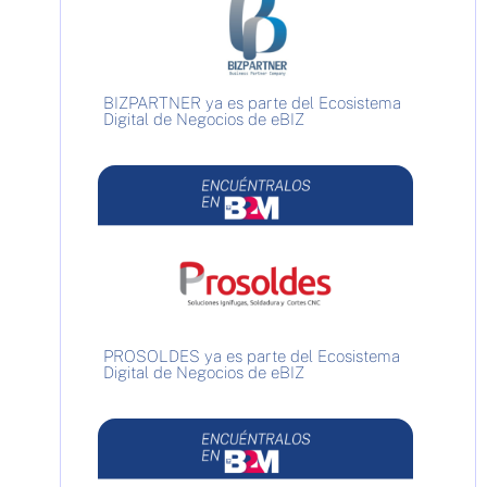
BIZPARTNER ya es parte del Ecosistema
Digital de Negocios de eBIZ
PROSOLDES ya es parte del Ecosistema
Digital de Negocios de eBIZ