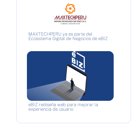
MAXTECHPERU ya es parte del
Ecosistema Digital de Negocios de eBIZ
eBIZ rediseña web para mejorar la
experiencia de usuario