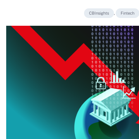
CBInsights
,
Fintech