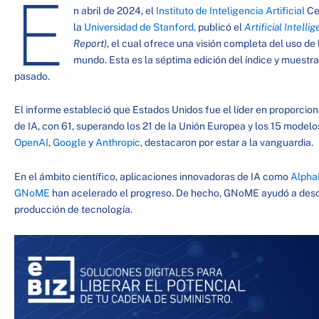
E
n abril de 2024, el
Instituto de Inteligencia Artificial
Ce
la
Universidad de Stanford,
publicó el
Artificial Intell
Report)
, el cual ofrece una visión completa del uso de la
mundo. Esta es la séptima edición del índice y muestra
pasado.
El informe estableció que Estados Unidos fue el líder en proporcio
de IA, con 61, superando los 21 de la Unión Europea y los 15 model
OpenAI
,
Google
y
Anthropic
, destacaron por estar a la vanguardia.
En el ámbito científico, aplicaciones innovadoras de IA como
Alpha
GNoME
han acelerado el progreso. De hecho, GNoME ayudó a descu
producción de tecnología.