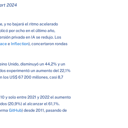
port 2024
e, y no bajará el ritmo acelerado
licó por ocho en el último año,
rsión privada en IA se redujo. Los
Face
e
Inflection
), concertaron rondas
 Reino Unido, disminuyó un 44,2% y un
nidos experimentó un aumento del 22,1%
 los US$ 67 200 millones, casi 8,7
010 y solo entre 2021 y 2022 el aumento
dos (20,9%) al alcanzar el 61,1%.
forma
GitHub
) desde 2011, pasando de