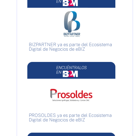
BIZPARTNER ya es parte del Ecosistema
Digital de Negocios de eBIZ
PROSOLDES ya es parte del Ecosistema
Digital de Negocios de eBIZ