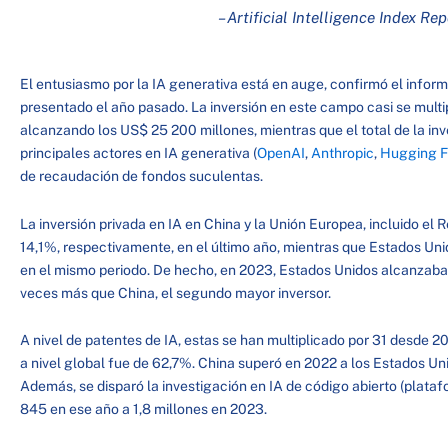
– Artificial Intelligence Index Re
El entusiasmo por la IA generativa está en auge, confirmó el inform
presentado el año pasado. La inversión en este campo casi se multip
alcanzando los US$ 25 200 millones, mientras que el total de la inve
principales actores en IA generativa (
OpenAI
,
Anthropic
,
Hugging 
de recaudación de fondos suculentas.
La inversión privada en IA en China y la Unión Europea, incluido el
14,1%, respectivamente, en el último año, mientras que Estados U
en el mismo periodo. De hecho, en 2023, Estados Unidos alcanzaban
veces más que China, el segundo mayor inversor.
A nivel de patentes de IA, estas se han multiplicado por 31 desde 2
a nivel global fue de 62,7%. China superó en 2022 a los Estados Uni
Además, se disparó la investigación en IA de código abierto (plata
845 en ese año a 1,8 millones en 2023.