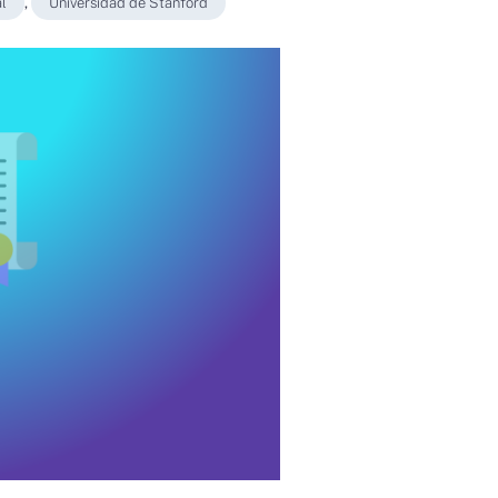
al
,
Universidad de Stanford