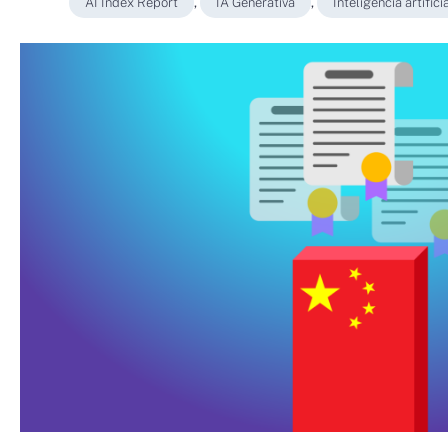
AI Index Report
,
IA Generativa
,
Inteligencia artifici