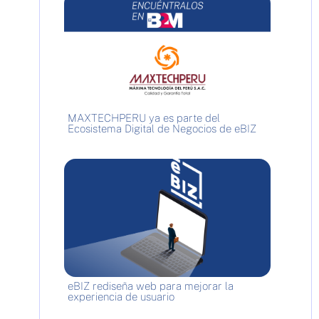
MAXTECHPERU ya es parte del
Ecosistema Digital de Negocios de eBIZ
eBIZ rediseña web para mejorar la
experiencia de usuario