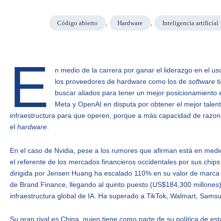
Código abierto
,
Hardware
,
Inteligencia artificial
E
n medio de la carrera por ganar el liderazgo en el uso d
los proveedores de hardware como los de
software
t
buscar aliados para tener un mejor posicionamiento e
Meta y OpenAI en disputa por obtener el mejor talen
infraestructura para que operen, porque a más capacidad de raz
el
hardware
.
En el caso de Nvidia, pese a los rumores que afirman está en medi
el referente de los mercados financieros occidentales por sus chips 
dirigida por Jensen Huang ha escalado 110% en su valor de marca 
de Brand Finance, llegando al quinto puesto (US$184,300 millones) g
infraestructura global de IA. Ha superado a TikTok, Walmart, Sams
Su gran rival es China, quien tiene como parte de su política de est