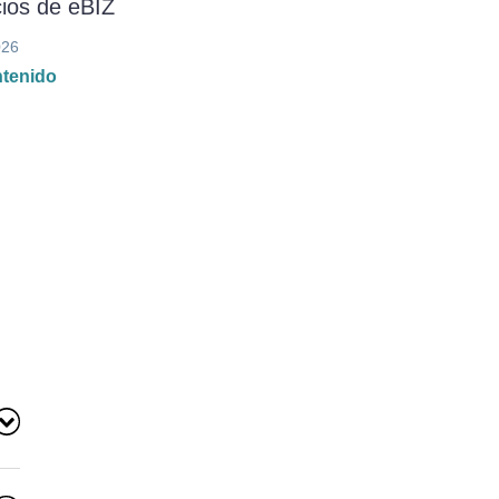
ios de eBIZ
026
ntenido