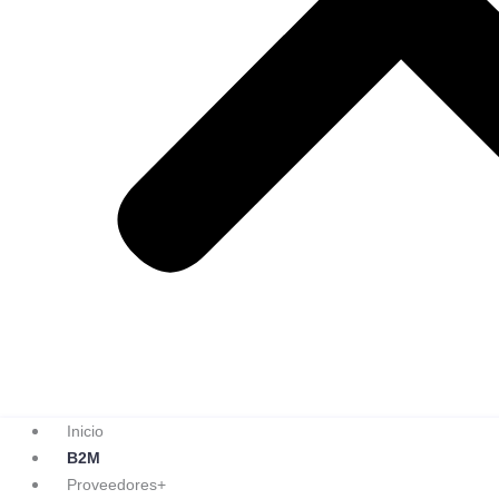
Inicio
B2M
Proveedores+