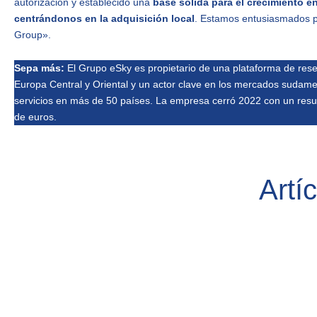
autorización y establecido una
base sólida para el crecimiento en
centrándonos en la adquisición local
. Estamos entusiasmados p
Group».
Sepa más:
El Grupo eSky es propietario de una plataforma de rese
Europa Central y Oriental y un actor clave en los mercados sudame
servicios en más de 50 países. La empresa cerró 2022 con un res
de euros.
Artí