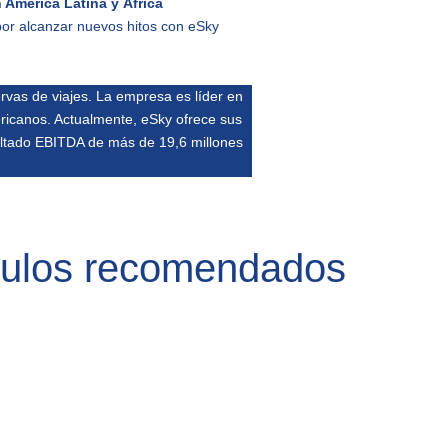
 América Latina y África
or alcanzar nuevos hitos con eSky
rvas de viajes. La empresa es líder en
ricanos. Actualmente, eSky ofrece sus
ultado EBITDA de más de 19,6 millones
culos recomendados