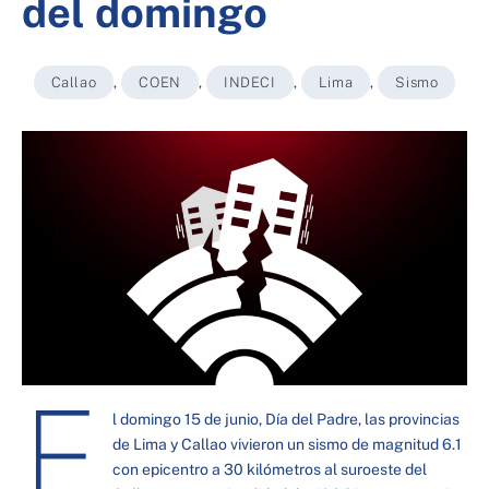
del domingo
Callao
,
COEN
,
INDECI
,
Lima
,
Sismo
E
l domingo 15 de junio, Día del Padre, las provincias
de Lima y Callao vivieron un sismo de magnitud 6.1
con epicentro a 30 kilómetros al suroeste del