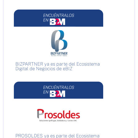
BIZPARTNER ya es parte del Ecosistema
Digital de Negocios de eBIZ
PROSOLDES ya es parte del Ecosistema