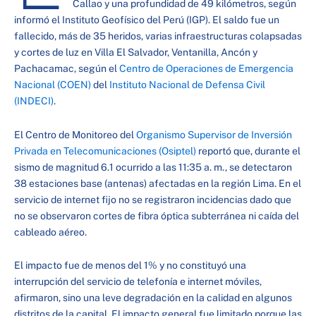
Callao y una profundidad de 49 kilómetros, según
informó el Instituto Geofísico del Perú (IGP). El saldo fue un
fallecido, más de 35 heridos, varias infraestructuras colapsadas
y cortes de luz en Villa El Salvador, Ventanilla, Ancón y
Pachacamac, según el
Centro de Operaciones de Emergencia
Nacional (COEN)
del
Instituto Nacional de Defensa Civil
(INDECI)
.
El Centro de Monitoreo del
Organismo Supervisor de Inversión
Privada en Telecomunicaciones (Osiptel)
reportó que, durante el
sismo de magnitud 6.1 ocurrido a las 11:35 a. m., se detectaron
38 estaciones base (antenas) afectadas en la región Lima. En el
servicio de internet fijo no se registraron incidencias dado que
no se observaron cortes de fibra óptica subterránea ni caída del
cableado aéreo.
El impacto fue de menos del 1% y no constituyó una
interrupción del servicio de telefonía e internet móviles,
afirmaron, sino una leve degradación en la calidad en algunos
distritos de la capital. El impacto general fue limitado porque las