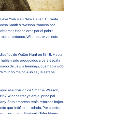
Nueva York y en New Haven. Durante
mpresa Smith & Wesson, famosa por
roblemas financieros por el pobre
tos patentados. Winchester vio esto
diseños de Walter Hunt en 1848. Había
e habían sido producidos a baja escala
seño de Lewis Jennings, que había sido
ra mucho mejor. Aún así, le estaba
mpró esa división de Smith & Wesson,
57 Winchester ya era el principal
ny. Esta empresa tenía retornos bajos,
cto que habían heredado. Por suerte,
ante ingeniero Benjamin Tyler Henry,