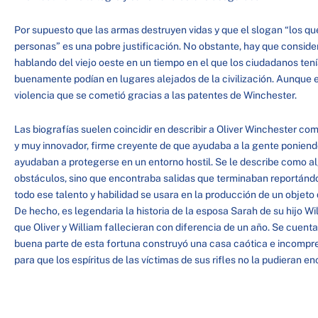
Por supuesto que las armas destruyen vidas y que el slogan “los qu
personas” es una pobre justificación. No obstante, hay que consid
hablando del viejo oeste en un tiempo en el que los ciudadanos te
buenamente podían en lugares alejados de la civilización. Aunque es
violencia que se cometió gracias a las patentes de Winchester.
Las biografías suelen coincidir en describir a Oliver Winchester co
y muy innovador, firme creyente de que ayudaba a la gente poniend
ayudaban a protegerse en un entorno hostil. Se le describe como a
obstáculos, sino que encontraba salidas que terminaban reportánd
todo ese talento y habilidad se usara en la producción de un objeto
De hecho, es legendaria la historia de la esposa Sarah de su hijo W
que Oliver y William fallecieran con diferencia de un año. Se cuent
buena parte de esta fortuna construyó una casa caótica e incompr
para que los espíritus de las víctimas de sus rifles no la pudieran enc