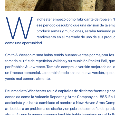
W
inchester empezó como fabricante de ropa en 
ese periodo descubrió que una división de la e
producir armas y municiones, estaba teniendo p
rendimiento en el mercado de uno de sus produc
como una oportunidad.
Smith & Wesson misma había tenido buenas ventas por mejorar los 
tomado su rifle de repetición Volition y su munición Rocket Ball, qu
por Robbins & Lawrence. También compró la versión mejorada del di
un fracaso comercial. Lo combinó todo en una nueva versión, que e
yendo mal comercialmente.
De inmediato Winchester reunió capitales de distintas fuentes y co
conocida como la Volcanic Repeating Arms Company en 1855. En 18
accionista y le había cambiado el nombre a New Haven Arms Compa
atribuidos a un problema de diseño y un pobre desempeño del produ
algo más que la nueva empresa también había heredado era al brill