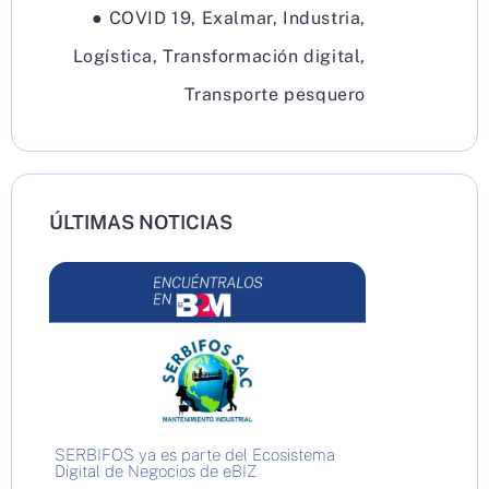
●
COVID 19
,
Exalmar
,
Industria
,
Logística
,
Transformación digital
,
Transporte pesquero
ÚLTIMAS NOTICIAS
SERBIFOS ya es parte del Ecosistema
Digital de Negocios de eBIZ