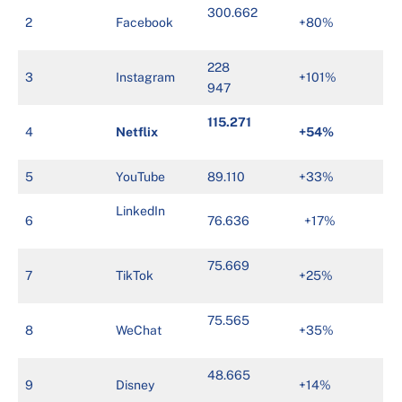
300.662
2
Facebook
+80%
228
3
Instagram
+101%
947
115.271
4
Netflix
+54%
5
YouTube
89.110
+33%
LinkedIn
6
76.636
+17%
75.669
7
TikTok
+25%
75.565
8
WeChat
+35%
48.665
9
Disney
+14%