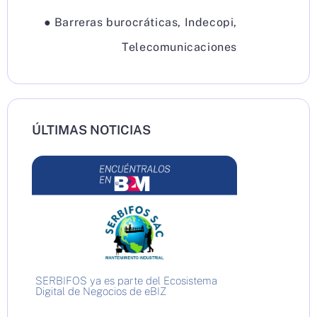
●
Barreras burocráticas
,
Indecopi
,
Telecomunicaciones
ÚLTIMAS NOTICIAS
SERBIFOS ya es parte del Ecosistema
Digital de Negocios de eBIZ