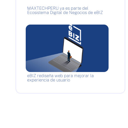
MAXTECHPERU ya es parte del
Ecosistema Digital de Negocios de eBIZ
eBIZ rediseña web para mejorar la
experiencia de usuario