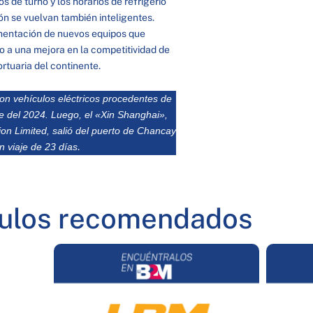
 de turno y los horarios de refrigerio
ión se vuelvan también inteligentes.
ementación de nuevos equipos que
ndo a una mejora en la competitividad de
rtuaria del continente.
on vehículos eléctricos procedentes de
 del 2024. Luego, el «Xin Shanghai»,
n Limited, salió del puerto de Chancay
n viaje de 23 días
.
culos recomendados