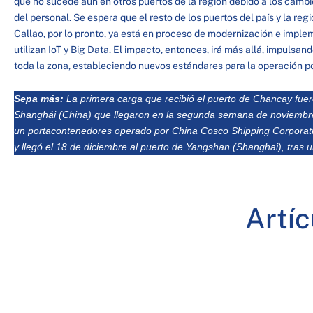
que no sucede aún en otros puertos de la región debido a los cambios
del personal. Se espera que el resto de los puertos del país y la reg
Callao, por lo pronto, ya está en proceso de modernización e impl
utilizan IoT y Big Data. El impacto, entonces, irá más allá, impulsa
toda la zona, estableciendo nuevos estándares para la operación po
Sepa más:
La primera carga que recibió el puerto de Chancay fuer
Shanghái (China) que llegaron en la segunda semana de noviembre
un portacontenedores operado por China Cosco Shipping Corporatio
y llegó el 18 de diciembre al puerto de Yangshan (Shanghai), tras u
Artí