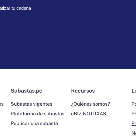
tizar tu cadena
Subastas.pe
Recursos
L
es
Subastas vigentes
¿Quiénes somos?
Po
Plataforma de subastas
eBIZ NOTICIAS
P
Publicar una subasta
P
N