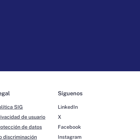
egal
Síguenos
lítica SIG
LinkedIn
rivacidad de usuario
X
rotección de datos
Facebook
o discriminación
Instagram