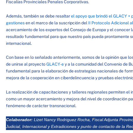
Fiscalías Provinciales Penales Corporativas.
Además, también se debe resaltar
el apoyo que brindó el GLACY + 
gestiones
en el marco de la suscripción del
II Protocolo Adicional 
acercamiento de los expertos del Consejo de Europa y el conocer l
resultado fundamental para que nuestro país pueda prontamente su
internacional.
Con base en lo señalado anteriormente, somos de la opinión que los
de unirse al proyecto
GLACY-e
y a la comunidad del Convenio de Bu
fundamental para la elaboración de estrategias nacionales de form
mejora de la cooperación en ciberdelincuencia y pruebas electróni
La realización de capacitaciones y talleres regionales permiten el i
como un mayor acercamiento y mejora del nivel de coordinación par
fenómeno de carácter transnacional.
Colaborador:
Lizet Nancy Rodriguez Rocha, Fiscal Adjunta Provinc
Judicial, Internacional y Extradiciones y punto de contacto de la Re