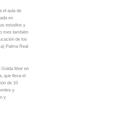
 el aula de
cada en
us estudios y
mo mes también
ucación de los
a) Palma Real
al Golda Meir en
, que lleva el
ión de 10
centes y
o y