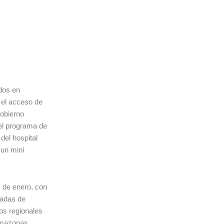
dos en
 el acceso de
Gobierno
 el programa de
del hospital
 un mini
s de enero, con
ladas de
os regionales
Amazonas,