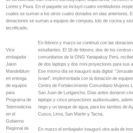
Loreto y Piura. En el paquete se incluyó cuatro ventiladores respir
cuales se suman a los otros cuatro donados en olas anteriores. 
donaciones se suman a equipos de cómputo, kits de cocina y sis
tecnificado.
En febrero y marzo se continuó con las donacion
Vice
estudiantes. El 16 de febrero, dos de los centros
embajador
comunitarios de la ONG Yanapakuy Perú, recibi
Jakin
de dos laptops y dos mini proyectores para sus au
Mandelblum
Ese mismo día se inauguró aula digital “Jerusale
en entrega
Israel”, implementada con la donación de equipos 
de equipos
Centro de Fortalecimiento Comunitario Mujeres 
para
San Juan de Lurigancho. Días antes donaron ci
Programa de
laptops y cinco proyectores audiovisuales, ademá
Telemedicina
riego y un tanque de agua, para los tambos de A
en el
Cusco, Lima, San Martin y Tacna.
Gobierno
Regional de
En marzo el embajador inauguró otra aula de inn