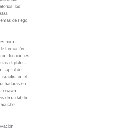
atorios, los
Estas
temas de riego
es para
 de formación
eron donaciones
las digitales.
n capital de
israelís, en el
Luchadoras en
nco wawa
s de un kit de
yacucho,
ovación