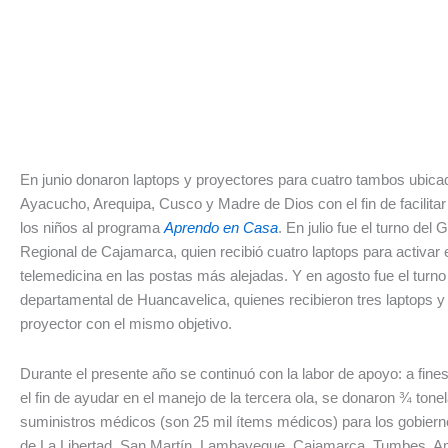
En junio donaron laptops y proyectores para cuatro tambos ubica
Ayacucho, Arequipa, Cusco y Madre de Dios con el fin de facilitar
los niños al programa
Aprendo en Casa
. En julio fue el turno del 
Regional de Cajamarca, quien recibió cuatro laptops para activar
telemedicina en las postas más alejadas. Y en agosto fue el turno 
departamental de Huancavelica, quienes recibieron tres laptops y
proyector con el mismo objetivo.
Durante el presente año se continuó con la labor de apoyo: a fine
el fin de ayudar en el manejo de la tercera ola, se donaron ¾ tone
suministros médicos (son 25 mil ítems médicos) para los gobiern
de La Libertad, San Martín, Lambayeque, Cajamarca, Tumbes, 