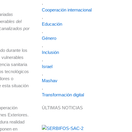
,
Cooperación internacional
ariadas
,
erables del
Educación
canalizados por
,
Género
,
do durante los
Inclusión
 vulnerables
,
encia sanitaria
Israel
os tecnológicos
,
adores o
Mashav
 esta situación
,
Transformación digital
ooperación
ÚLTIMAS NOTICIAS
ones Exteriores.
dura realidad
y ponen en