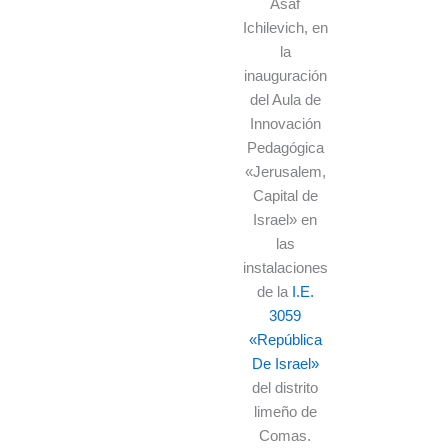
Asaf
Ichilevich, en
la
inauguración
del Aula de
Innovación
Pedagógica
«Jerusalem,
Capital de
Israel» en
las
instalaciones
de la
I.E.
3059
«República
De Israel»
del distrito
limeño de
Comas.