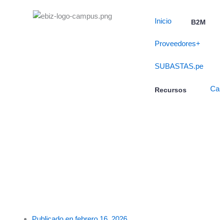
Skip
to
Inicio
B2M
content
Proveedores+
SUBASTAS.pe
Ca
Recursos
Publicado en
febrero 16, 2026