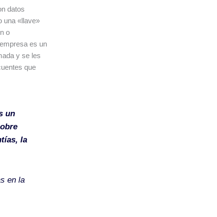
son datos
o una «llave»
ón o
a empresa es un
ada y se les
ncuentes que
s un
sobre
tías, la
s en la