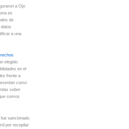
guraron a Ojo
sona es
eales de
 datos
ificar a una
erechos
an elegido
bilidades en el
es frente a
resentan como
untas sobre
e que somos
) fue sancionado
il por recopilar