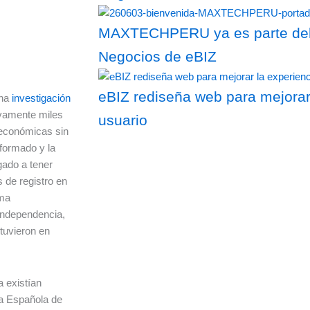
MAXTECHPERU ya es parte del 
Negocios de eBIZ
eBIZ rediseña web para mejorar
na
investigación
ivamente miles
usuario
 económicas sin
nformado y la
gado a tener
 de registro en
ima
 Independencia,
tuvieron en
a existían
ia Española de