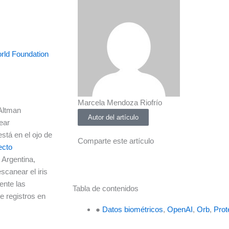
rld Foundation
Marcela Mendoza Riofrío
Altman
Autor del artículo
ear
stá en el ojo de
Comparte este artículo
ecto
 Argentina,
scanear el iris
ente las
Tabla de contenidos
e registros en
●
Datos biométricos
,
OpenAI
,
Orb
,
Prot