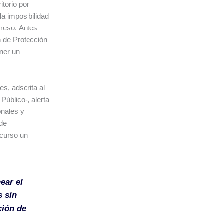
torio por
la imposibilidad
preso. Antes
n de Protección
ner un
s, adscrita al
Público-, alerta
onales y
 de
 curso un
ear el
s sin
ción de