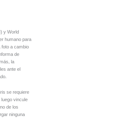
H) y World
 ser humano para
a foto a cambio
informa de
más, la
es ante el
ado.
iris se requiere
 luego vincule
no de los
argar ninguna