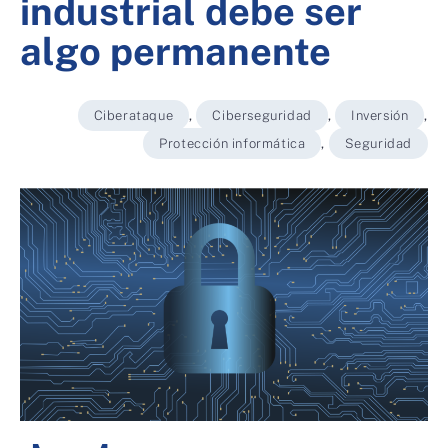
industrial debe ser
algo permanente
Ciberataque
,
Ciberseguridad
,
Inversión
,
Protección informática
,
Seguridad