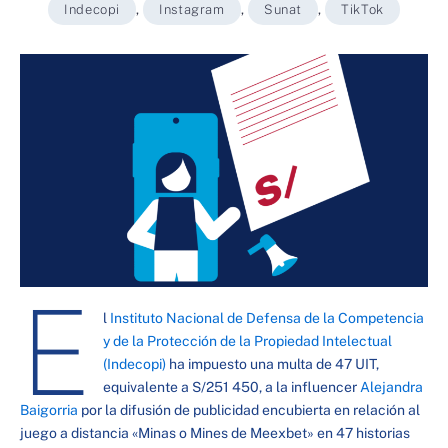
Indecopi
,
Instagram
,
Sunat
,
TikTok
E
l
Instituto Nacional de Defensa de la Competencia
y de la Protección de la Propiedad Intelectual
(Indecopi)
ha impuesto una multa de 47 UIT,
equivalente a S/251 450, a la influencer
Alejandra
Baigorria
por la difusión de publicidad encubierta en relación al
juego a distancia «Minas o Mines de Meexbet» en 47 historias