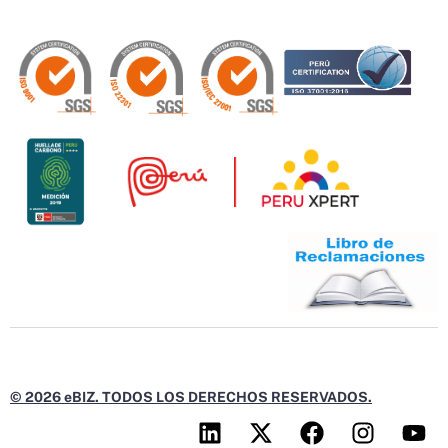
© 2026 eBIZ. TODOS LOS DERECHOS RESERVADOS.
L
X
F
I
Y
i
-
a
n
o