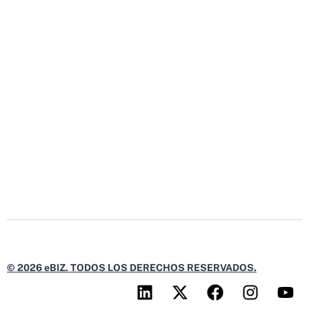
© 2026 eBIZ. TODOS LOS DERECHOS RESERVADOS.
L
X
F
I
Y
i
-
a
n
o