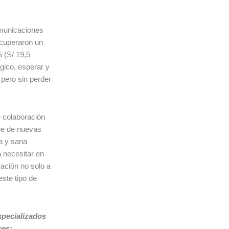
omunicaciones
ecuperaron un
 (S/ 19,5
gico, esperar y
 pero sin perder
ó.
e colaboración
gue de nuevas
a y sana
a necesitar en
ración no solo a
este tipo de
specializados
ces: