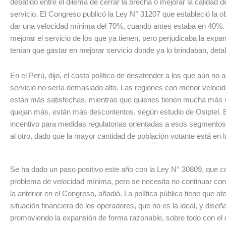
debatido entre el dilema de cerrar la brecha o mejorar la calidad d
servicio. El Congreso publicó la Ley N° 31207 que estableció la ob
dar una velocidad mínima del 70%, cuando antes estaba en 40%.
mejorar el servicio de los que ya tienen, pero perjudicaba la expa
tenían que gastar en mejorar servicio donde ya lo brindaban, deta
En el Perú, dijo, el costo político de desatender a los que aún no 
servicio no sería demasiado alto. Las regiones con menor velocid
están más satisfechas, mientras que quienes tienen mucha más 
quejan más, están más descontentos, según estudio de Osiptel. 
incentivo para medidas regulatorias orientadas a esos segmento
al otro, dado que la mayor cantidad de población votante está en 
Se ha dado un paso positivo este año con la Ley N° 30809, que co
problema de velocidad mínima, pero se necesita no continuar c
la anterior en el Congreso, añadió. La política pública tiene que at
situación financiera de los operadores, que no es la ideal, y diseñ
promoviendo la expansión de forma razonable, sobre todo con el 