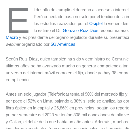
E
l desafío de cumplir el derecho al acceso a internet
Perú conectado pasa no solo por el tendido de la in
los estudios realizados por el
Osiptel
lo vienen dem
lo estimó el Dr.
Gonzalo Ruiz Días
, economía asoc
Macro
y ex presidente del órgano regulador durante su presentac
webinar
organizado por
5G Américas
.
Según Ruiz Díaz, quien también ha sido viceministro de Comunic
últimos años se ha avanzado mucho en generar competencia tant
universo del internet móvil como en el fijo, donde ya hay 38 empr
compitiendo.
Antes un solo jugador (Telefónica) tenía el 90% del mercado fijo 
por poco el 52% en Lima, bajando a 38% si solo se analiza las c
fibra óptica en la capital y 26,86% en provincias, según los reporte
primer semestre del 2023 se tenían 808 mil conexiones de alta v
y Callao, el doble de lo que había un año antes. Además, muchos 
jugadores importantes “son empresas nacionales, a diferencia, d