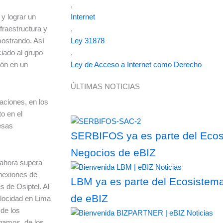
,
Internet
 y lograr un
,
fraestructura y
Ley 31878
ostrando. Así
,
iado al grupo
Ley de Acceso a Internet como Derecho
ión en un
ÚLTIMAS NOTICIAS
aciones, en los
o en el
esas
SERBIFOS ya es parte del Ecosi
Negocios de eBIZ
y ahora supera
onexiones de
LBM ya es parte del Ecosistema
s de Osiptel. Al
de eBIZ
elocidad en Lima
de los
igamos, de los