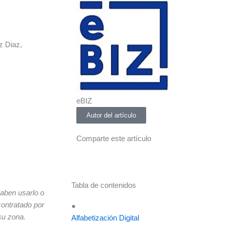
z Diaz,
eBIZ
Autor del artículo
Comparte este artículo
Tabla de contenidos
aben usarlo o
contratado por
●
su zona.
Alfabetización Digital