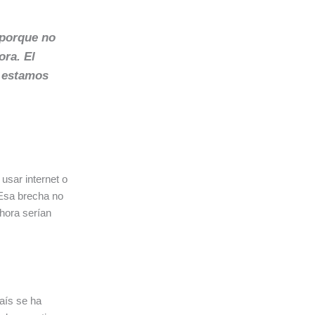
 porque no
ora. El
a estamos
sar internet o
 Esa brecha no
hora serían
país se ha