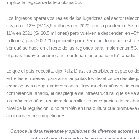
implica la llegada de la tecnología 5G.
Los ingresos operativos reales de los jugadores del sector telec
cayeron –12% (S/ 18,5 millones) en 2020, con la pandemia. Se r
11% en 2021 (S/ 20,5 millones) pero vuelven a descender en –5%
millones) para 2022. “Lo prudente para Perú, por lo menos estraté
ver qué se hace en el resto de las regiones para implementar 5G,
el paso. Todavía tenemos un reordenamiento pendiente”, añadi
Lo que el país necesita, dijo Ruíz Díaz, es establecer espacios d
entre las empresas, para afrontar juntas los desafíos de desplie
tecnologías sin duplicar inversiones. Tras muchos años de intens
competencia, añadió, el despliegue de infraestructura, que se va 
los próximos años, requiere desarrollar estos espacios de colabo
nivel de la regulación, sino también en una cultura que promueva 
acuerdos entre competidores.
Conoce la data relevante y opiniones de diversos actores e
sobre el tema haciendo clic en los siguientes enla