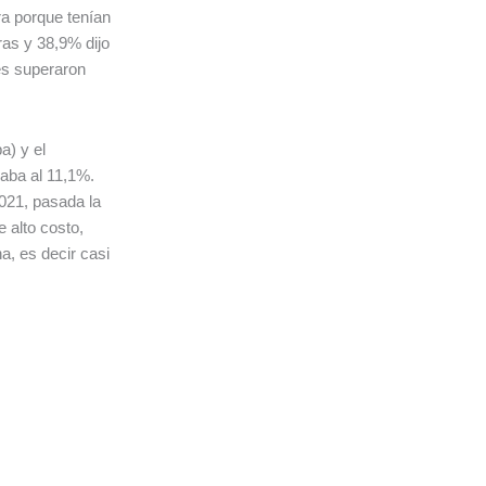
ra porque tenían
ras y 38,9% dijo
es superaron
a) y el
gaba al 11,1%.
021, pasada la
 alto costo,
a, es decir casi