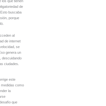
e los que tienen
ligatoriedad de
 Esto buscaba
nsión, porque
lló.
acceden al
ad de internet
velocidad, se
Eso genera un
s, descuidando
las ciudades.
rrige este
on medidas como
ender la
arse
desafío que