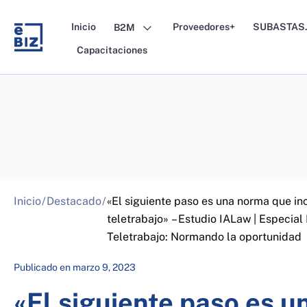
Skip
to
Inicio
Proveedores+
SUBASTAS.
B2M
content
Capacitaciones
Inicio
/
Destacado
/
«El siguiente paso es una norma que inc
teletrabajo» – Estudio IALaw | Especia
Teletrabajo: Normando la oportunidad
Publicado en
marzo 9, 2023
«El siguiente paso es 