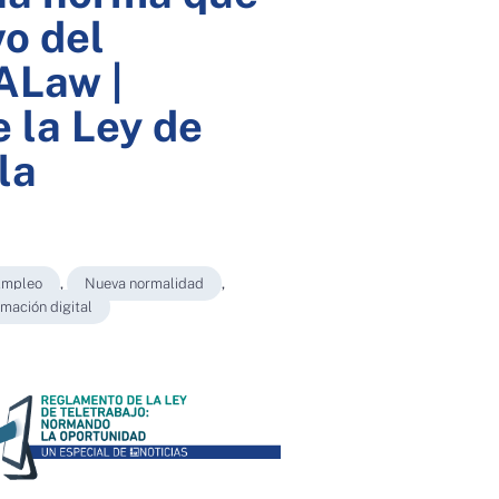
vo del
IALaw |
 la Ley de
la
 Empleo
,
Nueva normalidad
,
mación digital