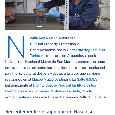
N
oelia Roa Restán
, Máster en
Cultural Property Protection in
Crisis Response por la
Universitá degli Studi di
Torino
y Licenciada en Arqueología por la
Universidad Nacional Mayor de San Marcos, comenta en esta
entrevista su visión sobre las desafíos que implican cuidar del
patrimonio cultural del país y destaca la labor que se viene
realizando en el
Museo Multidisciplinario La Salle (MMLS)
,
perteneciente al
Distrito Bolivia-Perú del Instituto de los
Hermanos de las Escuelas Cristianas La Salle
, donde
actualmente es jefa de la Unidad Patrimonio Cultural La Salle.
Recientemente se supo que en Nasca se